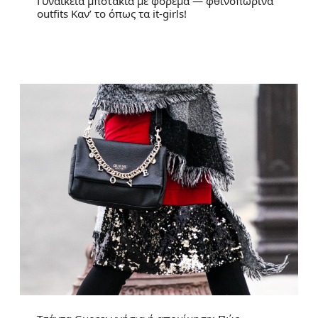
Γυναικεία μποτάκια με φόρεμα — φθινοπωρινά
outfits Καν’ το όπως τα it-girls!