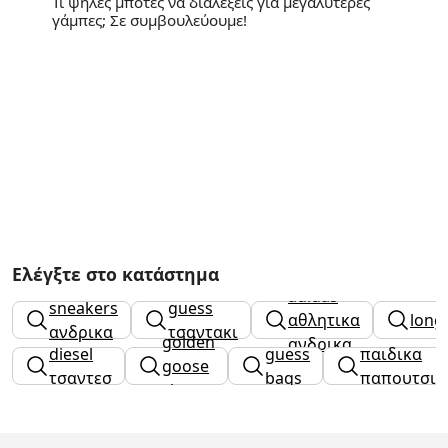
Τι ψηλές μπότες να διαλέξεις για μεγαλύτερες
γάμπες; Σε συμβουλεύουμε!
Ελέγξτε στο κατάστημα
adidas
sneakers
guess
αθλητικα
lon
ανδρικα
τσαντακι
golden
ανδρικα
diesel
guess
παιδικα
goose
τσαντεσ
bags
παπουτσια
shoes