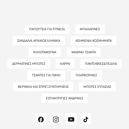
ΠΑΠΟΎΤΣΙΑ ΓΙΑ FITNESS
ΜΠΑΛΑΡΊΝΕΣ
ΣΑΝΔΆΛΙΑ ΑΡΧΑΙΟΕΛΛΗΝΙΚΆ
ΑΣΗΜΈΝΙΑ ΚΟΣΜΉΜΑΤΑ
ΨΗΛΟΤΆΚΟΥΝΑ
ΨΆΘΙΝΗ ΤΣΆΝΤΑ
ΔΕΡΜΆΤΙΝΕΣ ΜΠΌΤΕΣ
KAPPA
ΠΑΝΤΌΦΛΕΣ&ΠΈΔΙΛΑ
ΤΣΆΝΤΕΣ ΓΙΑ ΓΆΜΟ
ΠΛΑΤΦΌΡΜΕΣ
ΒΕΡΝΊΚΙΑ ΚΑΙ ΣΠΡΈΙ ΣΥΝΤΉΡΗΣΗΣ
ΜΠΌΤΕΣ ΙΠΠΑΣΊΑΣ
ΕΣΠΑΝΤΡΊΓΙΕΣ ΑΝΔΡΙΚΈΣ