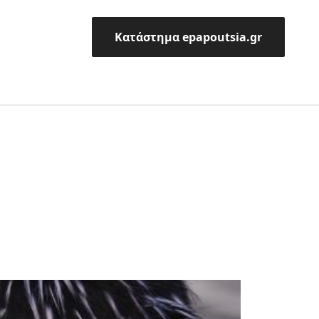
Κατάστημα epapoutsia.gr