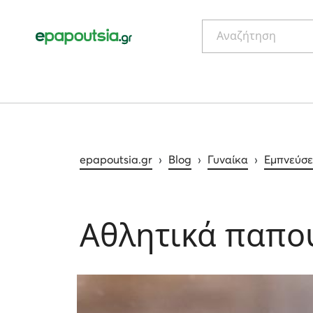
Αναζήτηση
epapoutsia.gr
›
Blog
›
Γυναίκα
›
Εμπνεύσει
Αθλητικά παπο