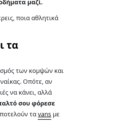
οδήματα μαζί.
ρεις, ποια αθλητικά
ι τα
υασμός των κομψών και
ναίκας. Οπότε, αν
ές να κάνει, αλλά
 παλτό σου φόρεσε
αποτελούν τα
vans
με