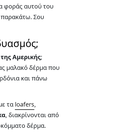
να φοράς αυτού του
ε παρακάτω. Σου
δυασμός;
 της Αμερικής
;
ας μαλακό δέρμα που
ορδόνια και πάνω
 με τα
loafers
,
κα
, διακρίνονται από
οκόμματο δέρμα.