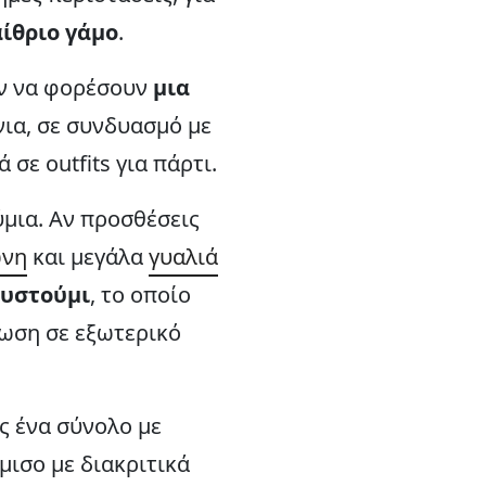
ίθριο γάμο
.
υν να φορέσουν
μια
ίνια, σε συνδυασμό με
σε outfits για πάρτι.
ύμια. Αν προσθέσεις
ώνη
και μεγάλα
γυαλιά
ουστούμι
, το οποίο
λωση σε εξωτερικό
ς ένα σύνολο με
μισο με διακριτικά