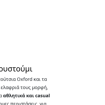
κουστούμι
ούτσια Oxford και τα
ν ελαφριά τους μορφή,
ια
αθλητικά και casual
ημες περιστάσεις, για