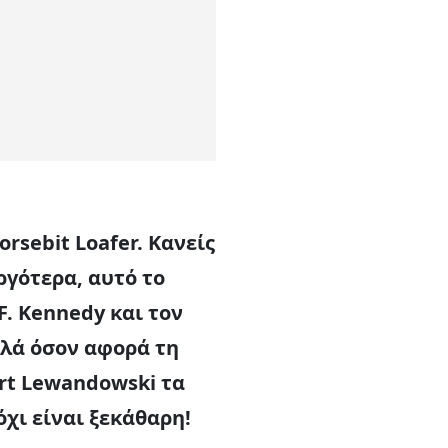
orsebit Loafer. Κανείς
ργότερα, αυτό το
F. Kennedy και τον
λλά όσον αφορά τη
rt Lewandowski τα
όχι είναι ξεκάθαρη!