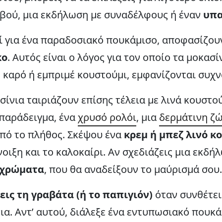
εβού, μια εκδήλωση με συναδέλφους ή έναν
υπα
τί για ένα παραδοσιακό πουκάμισο, αποφασίζο
κο
. Αυτός είναι ο λόγος για τον οποίο τα μοκασ
καρό ή εμπριμέ κουστούμι, εμφανίζονται συχνά 
σίνια ταιριάζουν επίσης τέλεια με λινά κουστο
α παράδειγμα, ένα
χρυσό ρολόι
, μια
δερμάτινη ζ
από το πλήθος. Σκέψου ένα
κρεμ ή μπεζ λινό κ
νοιξη και το καλοκαίρι. Αν σχεδιάζεις μια εκδή
 χρώματα
, που θα αναδείξουν το μαύρισμά σου.
ις τη γραβάτα (ή το παπιγιόν)
όταν συνθέτει
ια. Αντ’ αυτού, διάλεξε ένα εντυπωσιακό πουκά