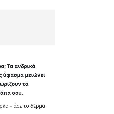
α; Τα ανδρικά
ες ύφασμα μειώνει
χωρίζουν τα
λάπα σου.
ρκο – άσε το δέρμα