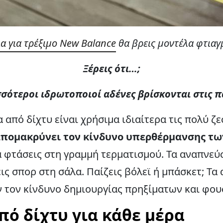
α για τρέξιμο New Balance
θα βρεις μοντέλα φτιαγ
Ξέρεις ότι…;
σσότεροι ιδρωτοποιοί αδένες βρίσκονται στις π
 από δίχτυ είναι χρήσιμα ιδιαίτερα τις πολύ ζ
απομακρύνει τον κίνδυνο υπερθέρμανσης τω
α φτάσεις στη γραμμή τερματισμού. Τα αναπνεύ
εις σπορ στη σάλα. Παίζεις βόλεϊ ή μπάσκετ; Τ
ν τον κίνδυνο δημιουργίας πρηξίματων και φο
ό δίχτυ για κάθε μέρα