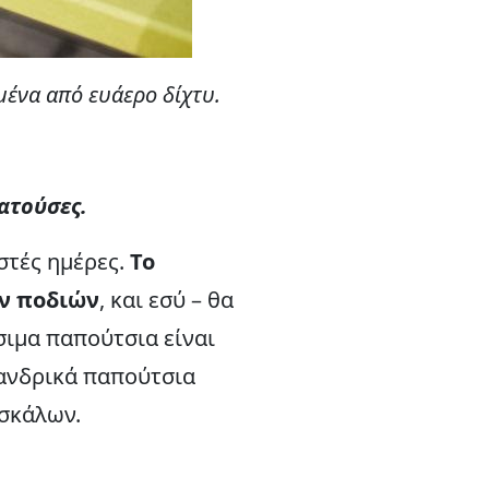
μένα από ευάερο δίχτυ.
ατούσες.
εστές ημέρες.
Το
ν ποδιών
, και εσύ – θα
σιμα παπούτσια είναι
α ανδρικά παπούτσια
υσκάλων.