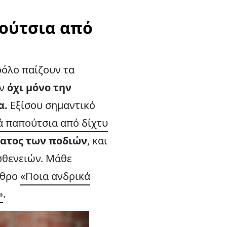
πούτσια από
ρόλο παίζουν τα
υν
όχι μόνο την
α.
Εξίσου σημαντικό
ά παπούτσια από δίχτυ
ματος των ποδιών
, και
σθενειών. Μάθε
ρθρο
«
Ποια ανδρικά
»
.