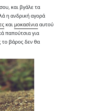
σου, και βγάλε τα
λλά η ανδρική αγορά
ες
και
μοκασίνια
αυτού
κά παπούτσια για
ς το βάρος δεν θα