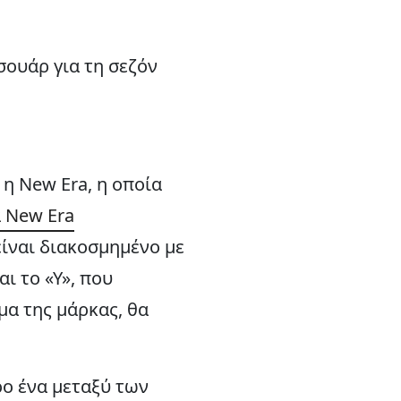
σουάρ για τη σεζόν
 η New Era, η οποία
 New Era
είναι διακοσμημένο με
ι το «Υ», που
μα της μάρκας, θα
ο ένα μεταξύ των