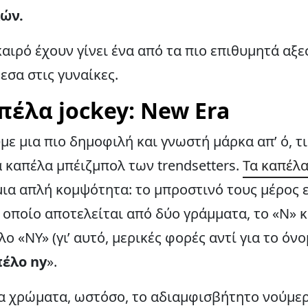
ών.
καιρό έχουν γίνει ένα από τα πιο επιθυμητά αξε
εσα στις γυναίκες.
πέλα jockey: New Era
με μια πιο δημοφιλή και γνωστή μάρκα απ’ ό, τι
 καπέλα μπέιζμπολ των trendsetters.
Τα καπέλα
ια απλή κομψότητα: το μπροστινό τους μέρος 
 οποίο αποτελείται από δύο γράμματα, το «Ν» κα
 «NY» (γι’ αυτό, μερικές φορές αντί για το όνο
έλο ny
».
ρα χρώματα, ωστόσο, το αδιαμφισβήτητο νούμερ