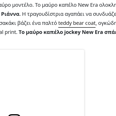
 μαύρο μοντέλο. Το μαύρο καπέλο New Era ολοκ
ς
Ριάννα
. Η τραγουδίστρια αγαπάει να συνδυάζ
 σακάκι βάζει ένα παλτό
teddy bear coat
, ογκώδη
l print.
Το μαύρο καπέλο jockey New Era σπά