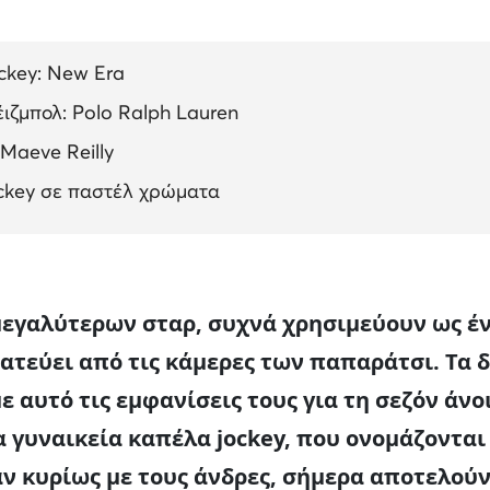
ckey: New Era
ιζμπολ: Polo Ralph Lauren
 Maeve Reilly
ockey σε παστέλ χρώματα
μεγαλύτερων σταρ, συχνά χρησιμεύουν ως έ
ατεύει από τις κάμερες των παπαράτσι. Τα δ
ε αυτό τις εμφανίσεις τους για τη σεζόν άνο
 γυναικεία καπέλα jockey, που ονομάζονται 
ν κυρίως με τους άνδρες, σήμερα αποτελού