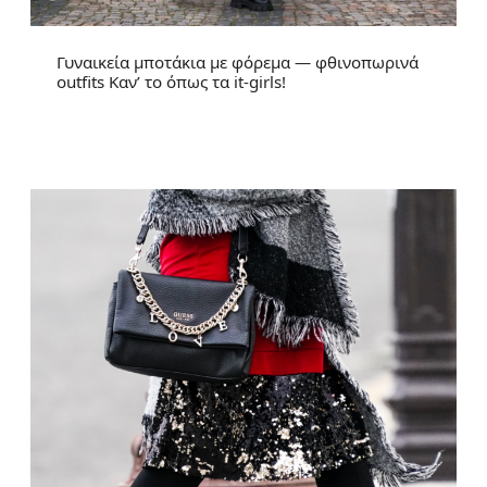
Γυναικεία μποτάκια με φόρεμα — φθινοπωρινά
outfits Καν’ το όπως τα it-girls!