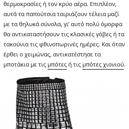
θερμοκρασίες ή τον κρύο αέρα. Επιπλέον,
αυτά τα παπούτσια ταιριάζουν τέλεια μαζί
με τα θηλυκά σύνολα, γι’ αυτό πολύ όμορφα
θα αντικαταστήσουν τις κλασικές γόβες ή τα
τακούνια τις φθινοπωρινές ημέρες. Και όταν
έρθει ο χειμώνας, αντικατέστησε τα
μποτάκια με τις
μπότες
ή τις
μπότες χιονιού
.