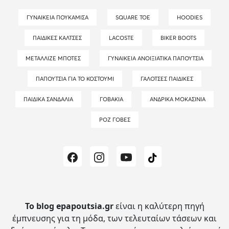
ΓΥΝΑΙΚΕΊΑ ΠΟΥΚΆΜΙΣΑ
SQUARE TOE
HOODIES
ΠΑΙΔΙΚΈΣ ΚΆΛΤΣΕΣ
LACOSTE
BIKER BOOTS
ΜΕΤΑΛΛΙΖΈ ΜΠΌΤΕΣ
ΓΥΝΑΙΚΕΊΑ ΑΝΟΙΞΙΆΤΙΚΑ ΠΑΠΟΎΤΣΙΑ
ΠΑΠΟΎΤΣΙΑ ΓΙΑ ΤΟ ΚΟΣΤΟΎΜΙ
ΓΑΛΌΤΣΕΣ ΠΑΙΔΙΚΈΣ
ΠΑΙΔΙΚΆ ΣΑΝΔΆΛΙΑ
ΓΟΒΆΚΙΑ
ΑΝΔΡΙΚΆ ΜΟΚΑΣΊΝΙΑ
ΡΟΖ ΓΌΒΕΣ
Το blog epapoutsia.gr
είναι η καλύτερη πηγή
έμπνευσης για τη μόδα, των τελευταίων τάσεων και