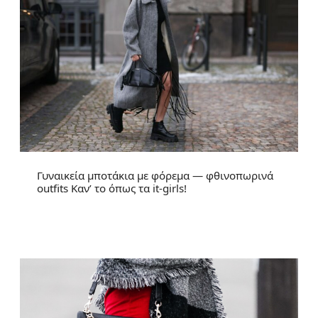
Γυναικεία μποτάκια με φόρεμα — φθινοπωρινά
outfits Καν’ το όπως τα it-girls!