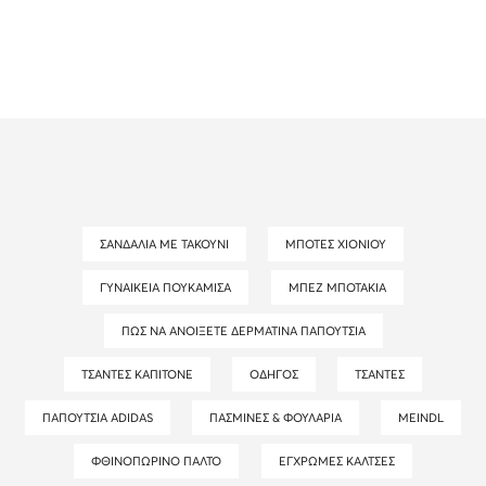
ΣΑΝΔΆΛΙΑ ΜΕ ΤΑΚΟΎΝΙ
ΜΠΌΤΕΣ ΧΙΟΝΙΟΎ
ΓΥΝΑΙΚΕΊΑ ΠΟΥΚΆΜΙΣΑ
ΜΠΕΖ ΜΠΟΤΆΚΙΑ
ΠΏΣ ΝΑ ΑΝΟΊΞΕΤΕ ΔΕΡΜΆΤΙΝΑ ΠΑΠΟΎΤΣΙΑ
ΤΣΆΝΤΕΣ ΚΑΠΙΤΟΝΈ
ΟΔΗΓΌΣ
ΤΣΆΝΤΕΣ
ΠΑΠΟΎΤΣΙΑ ADIDAS
ΠΑΣΜΊΝΕΣ & ΦΟΥΛΆΡΙΑ
MEINDL
ΦΘΙΝΟΠΩΡΙΝΌ ΠΑΛΤΌ
ΈΓΧΡΩΜΕΣ ΚΆΛΤΣΕΣ