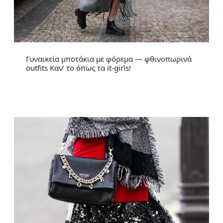
Γυναικεία μποτάκια με φόρεμα — φθινοπωρινά
outfits Καν’ το όπως τα it-girls!