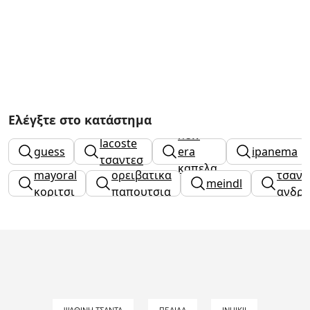
Ελέγξτε στο κατάστημα
new
lacoste
guess
era
ipanema
τσαντεσ
καπελα
mayoral
ορειβατικα
τσαντ
meindl
κοριτσι
παπουτσια
ανδρι