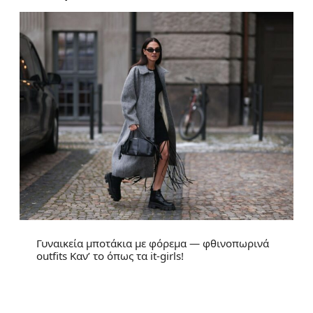
Γυναικεία μποτάκια με φόρεμα — φθινοπωρινά
outfits Καν’ το όπως τα it-girls!