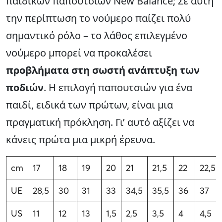
παιδικών παπουτσιών New Balance; Σε αυτή
την περίπτωση το νούμερο παίζει πολύ
σημαντικό ρόλο – το λάθος επιλεγμένο
νούμερο μπορεί να προκαλέσει
προβλήματα στη σωστή ανάπτυξη των
ποδιών
. Η επιλογή παπουτσιών για ένα
παιδί, ειδικά των πρώτων, είναι μια
πραγματική πρόκληση. Γι’ αυτό αξίζει να
κάνεις πρώτα μια μικρή έρευνα.
cm
17
18
19
20
21
21,5
22
22,5
UE
28,5
30
31
33
34,5
35,5
36
37
US
11
12
13
1,5
2,5
3,5
4
4,5