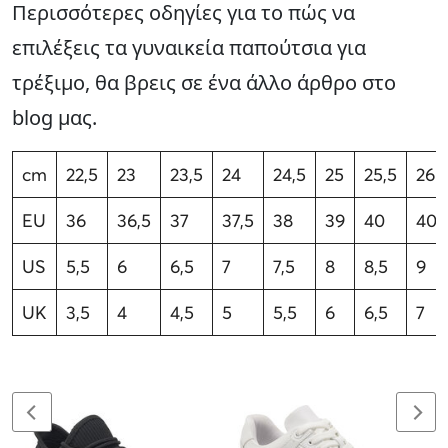
Περισσότερες οδηγίες για το πώς να
επιλέξεις τα γυναικεία παπούτσια για
τρέξιμο, θα βρεις σε ένα άλλο άρθρο στο
blog μας.
cm
22,5
23
23,5
24
24,5
25
25,5
26
EU
36
36,5
37
37,5
38
39
40
40,
US
5,5
6
6,5
7
7,5
8
8,5
9
UK
3,5
4
4,5
5
5,5
6
6,5
7