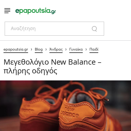
Αναζήτηση
›
›
›
›
epapoutsia.gr
Blog
Άνδρας
Γυναίκα
Παιδί
Μεγεθολόγιο New Balance –
πλήρης οδηγός