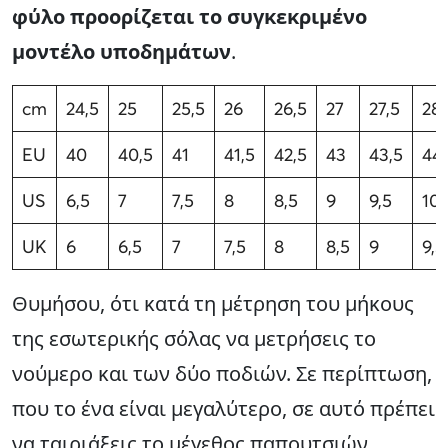
φύλο προορίζεται το συγκεκριμένο
μοντέλο υποδημάτων
.
cm
24,5
25
25,5
26
26,5
27
27,5
28
EU
40
40,5
41
41,5
42,5
43
43,5
44
US
6,5
7
7,5
8
8,5
9
9,5
10
UK
6
6,5
7
7,5
8
8,5
9
9,5
Θυμήσου, ότι κατά τη μέτρηση του μήκους
της εσωτερικής σόλας να μετρήσεις το
νούμερο και των δύο ποδιών. Σε περίπτωση,
που το ένα είναι μεγαλύτερο, σε αυτό πρέπει
να ταιριάξεις το μέγεθος παπουτσιών.