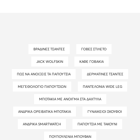
ΒΡΑΔΙΝΈΣ ΤΣΆΝΤΕΣ
ΓΌΒΕΣ ΣΤΙΛΈΤΟ
JACK WOLFSKIN
ΚΑΦΈ ΓΟΒΆΚΙΑ
ΠΏΣ ΝΑ ΑΝΟΊΞΕΙΣ ΤΑ ΠΑΠΟΎΤΣΙΑ
ΔΕΡΜΆΤΙΝΕΣ ΤΣΆΝΤΕΣ
ΜΕΓΕΘΟΛΌΓΙΟ ΠΑΠΟΥΤΣΙΏΝ
ΠΑΝΤΕΛΌΝΙΑ WIDE LEG
ΜΠΟΤΆΚΙΑ ΜΕ ΆΝΟΙΓΜΑ ΣΤΑ ΔΆΧΤΥΛΑ
ΑΝΔΡΙΚΆ ΟΡΕΙΒΑΤΙΚΆ ΜΠΟΤΆΚΙΑ
ΓΥΝΑΙΚΕΊΟΙ ΣΚΟΎΦΟΙ
ΑΝΔΡΙΚΆ SMARTWATCH
ΠΑΠΟΎΤΣΙΑ ΜΕ ΤΑΚΟΎΝΙ
ΠΟΥΠΟΥΛΈΝΙΑ ΜΠΟΥΦΆΝ