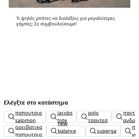
Τι ψηλές μπότες να διαλέξεις για μεγαλύτερες
γάμπες; Σε συμβουλεύουμε!
Ελέγξτε στο κατάστημα
marc
παπουτσια
jacobs
polo
παντο
salomon
tote
τσαντεσ
ανδρι
new
ορειβατικα
πο
bag
balance
superga
παπουτσια
γυ
γυναικεια