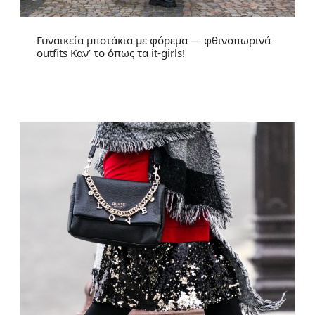
Γυναικεία μποτάκια με φόρεμα — φθινοπωρινά
outfits Καν’ το όπως τα it-girls!