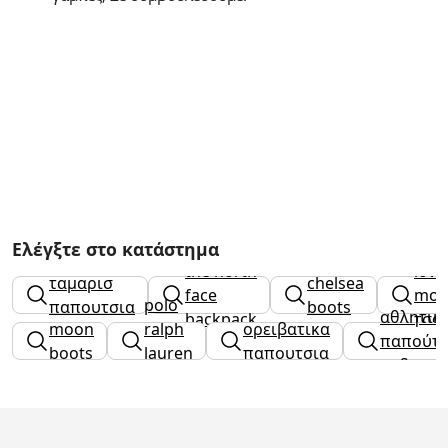
Ελέγξτε στο κατάστημα
the north
love
ταμαρισ
chelsea
face
mos
polo
παπουτσια
boots
αθλητικ
backpack
τσα
moon
ralph
ορειβατικα
παπούτσ
boots
lauren
παπουτσια
ανδρικά
t shirt