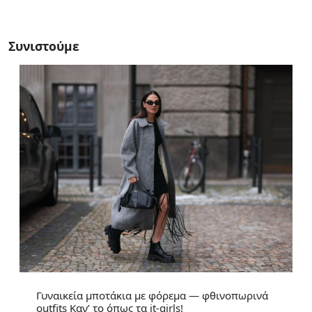
Συνιστούμε
Γυναικεία μποτάκια με φόρεμα — φθινοπωρινά
outfits Καν’ το όπως τα it-girls!