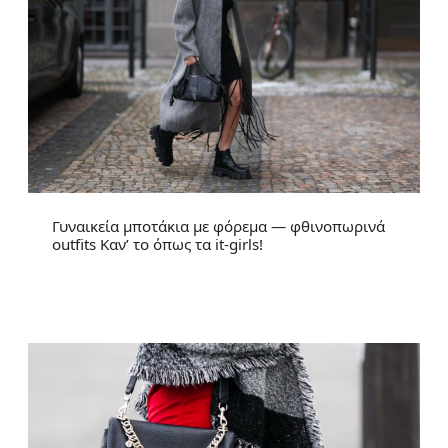
Γυναικεία μποτάκια με φόρεμα — φθινοπωρινά
outfits Καν’ το όπως τα it-girls!