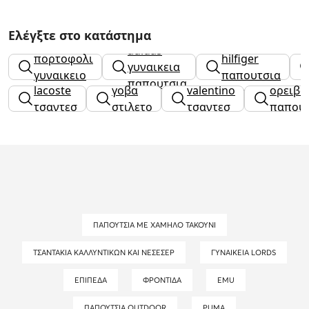
Ελέγξτε στο κατάστημα
tommy
adidas
πορτοφολι
hilfiger
γυναικεια
γυναικειο
παπουτσια
παπουτσια
lacoste
γοβα
valentino
ορειβα
γυναικεια
τσαντεσ
στιλετο
τσαντεσ
παπου
ΠΑΠΟΎΤΣΙΑ ΜΕ ΧΑΜΗΛΌ ΤΑΚΟΎΝΙ
ΤΣΑΝΤΆΚΙΑ ΚΑΛΛΥΝΤΙΚΏΝ ΚΑΙ ΝΕΣΕΣΈΡ
ΓΥΝΑΙΚΕΊΑ LORDS
ΕΠΊΠΕΔΑ
ΦΡΟΝΤΊΔΑ
EMU
ΠΑΠΟΎΤΣΙΑ OUTDOOR
PUMA