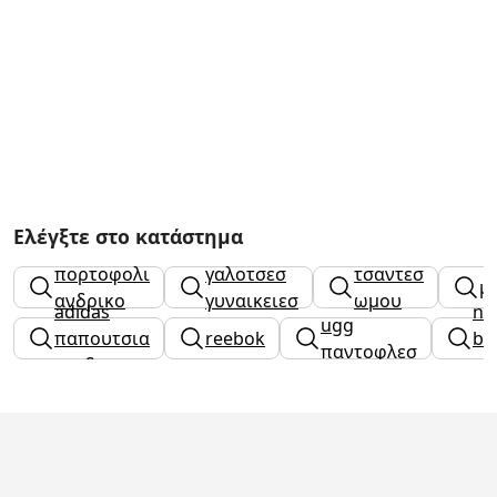
Ελέγξτε στο κατάστημα
πορτοφολι
γαλοτσεσ
τσαντεσ
μ
ανδρικο
γυναικειεσ
ωμου
adidas
ne
ugg
παπουτσια
reebok
ba
παντοφλεσ
παιδικα
αν