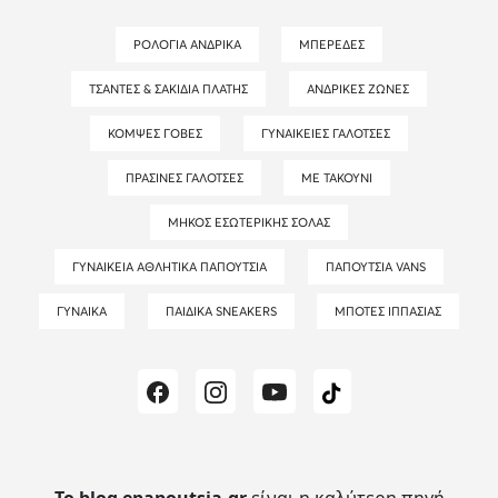
ΡΟΛΌΓΙΑ ΑΝΔΡΙΚΆ
ΜΠΕΡΈΔΕΣ
ΤΣΆΝΤΕΣ & ΣΑΚΊΔΙΑ ΠΛΆΤΗΣ
ΑΝΔΡΙΚΈΣ ΖΏΝΕΣ
ΚΟΜΨΈΣ ΓΌΒΕΣ
ΓΥΝΑΙΚΕΊΕΣ ΓΑΛΌΤΣΕΣ
ΠΡΆΣΙΝΕΣ ΓΑΛΌΤΣΕΣ
ΜΕ ΤΑΚΟΎΝΙ
ΜΉΚΟΣ ΕΣΩΤΕΡΙΚΉΣ ΣΌΛΑΣ
ΓΥΝΑΙΚΕΊΑ ΑΘΛΗΤΙΚΆ ΠΑΠΟΎΤΣΙΑ
ΠΑΠΟΎΤΣΙΑ VANS
ΓΥΝΑΊΚΑ
ΠΑΙΔΙΚΆ SNEAKERS
ΜΠΌΤΕΣ ΙΠΠΑΣΊΑΣ
Το blog epapoutsia.gr
είναι η καλύτερη πηγή