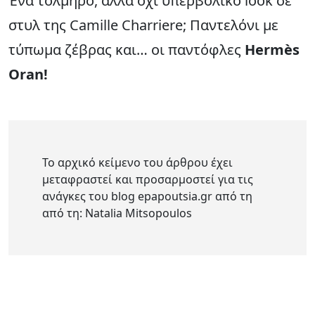
Ένα τολμηρό, αλλά όχι υπερβολικό look σε
στυλ της Camille Charriere; Παντελόνι με
τύπωμα ζέβρας και… οι παντόφλες
Hermès
Oran!
Το αρχικό κείμενο του άρθρου έχει
μεταφραστεί και προσαρμοστεί για τις
ανάγκες του blog epapoutsia.gr από τη
από τη: Natalia Mitsopoulos