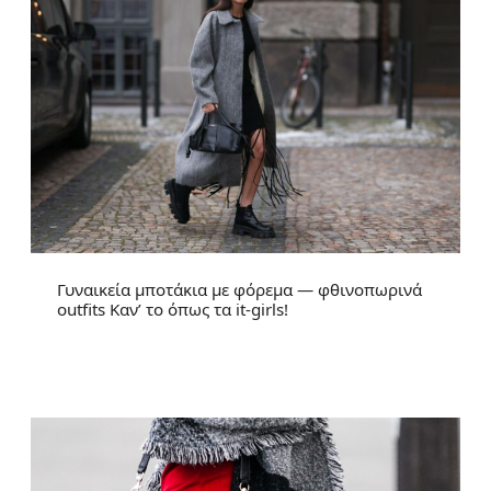
Γυναικεία μποτάκια με φόρεμα — φθινοπωρινά
outfits Καν’ το όπως τα it-girls!