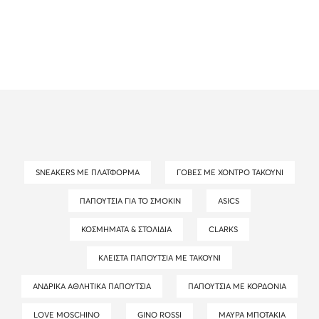
SNEAKERS ΜΕ ΠΛΑΤΦΌΡΜΑ
ΓΌΒΕΣ ΜΕ ΧΟΝΤΡΌ ΤΑΚΟΎΝΙ
ΠΑΠΟΎΤΣΙΑ ΓΙΑ ΤΟ ΣΜΌΚΙΝ
ASICS
ΚΟΣΜΉΜΑΤΑ & ΣΤΟΛΊΔΙΑ
CLARKS
ΚΛΕΙΣΤΆ ΠΑΠΟΎΤΣΙΑ ΜΕ ΤΑΚΟΎΝΙ
ΑΝΔΡΙΚΆ ΑΘΛΗΤΙΚΆ ΠΑΠΟΎΤΣΙΑ
ΠΑΠΟΎΤΣΙΑ ΜΕ ΚΟΡΔΌΝΙΑ
LOVE MOSCHINO
GINO ROSSI
ΜΑΎΡΑ ΜΠΟΤΆΚΙΑ