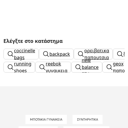
Ελέγξτε στο κατάστημα
coccinelle
ορειβατικα
backpack
ξ
bags
παπουτσια
new
running
reebok
geox
balance
shoes
γυναικεια
παπου
574
ΜΠΟΤΆΚΙΑ ΓΥΝΑΙΚΕΊΑ
ΣΥΝΤΗΡΗΤΙΚΆ