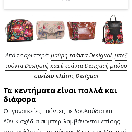
Από τα αριστερά:
μαύρη τσάντα Desigual
,
μπεζ
τσάντα Desigual
,
καφέ τσάντα Desigual
,
μαύρο
σακίδιο πλάτης Desigual
Τα κεντήματα είναι πολλά και
διάφορα
Οι γυναικείες τσάντες με λουλούδια και
έθνικ σχέδια συμπεριλαμβάνονται επίσης
στις συλλογές της μάρκας
Kazar
και
Monnari
.