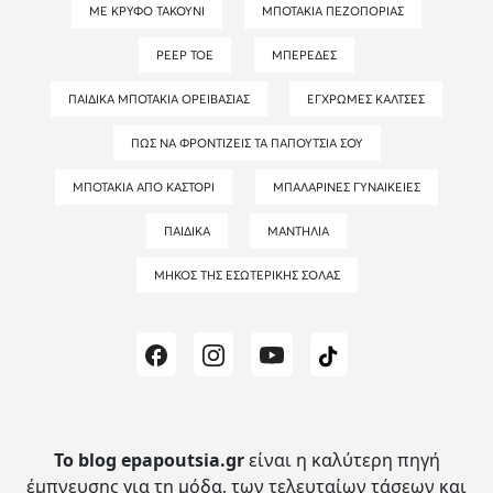
ΜΕ ΚΡΥΦΌ ΤΑΚΟΎΝΙ
ΜΠΟΤΆΚΙΑ ΠΕΖΟΠΟΡΊΑΣ
PEEP TOE
ΜΠΕΡΈΔΕΣ
ΠΑΙΔΙΚΆ ΜΠΟΤΆΚΙΑ ΟΡΕΙΒΑΣΊΑΣ
ΈΓΧΡΩΜΕΣ ΚΆΛΤΣΕΣ
ΠΏΣ ΝΑ ΦΡΟΝΤΊΖΕΙΣ ΤΑ ΠΑΠΟΎΤΣΙΑ ΣΟΥ
ΜΠΟΤΆΚΙΑ ΑΠΌ ΚΑΣΤΌΡΙ
ΜΠΑΛΑΡΊΝΕΣ ΓΥΝΑΙΚΕΊΕΣ
ΠΑΙΔΙΚΆ
ΜΑΝΤΉΛΙΑ
ΜΉΚΟΣ ΤΗΣ ΕΣΩΤΕΡΙΚΉΣ ΣΌΛΑΣ
Το blog epapoutsia.gr
είναι η καλύτερη πηγή
έμπνευσης για τη μόδα, των τελευταίων τάσεων και