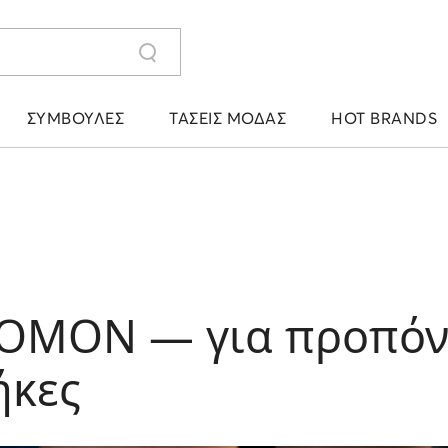
ΣΥΜΒΟΥΛΈΣ
ΤΆΣΕΙΣ ΜΌΔΑΣ
HOT BRANDS
LOMON — για προπόν
ήκες