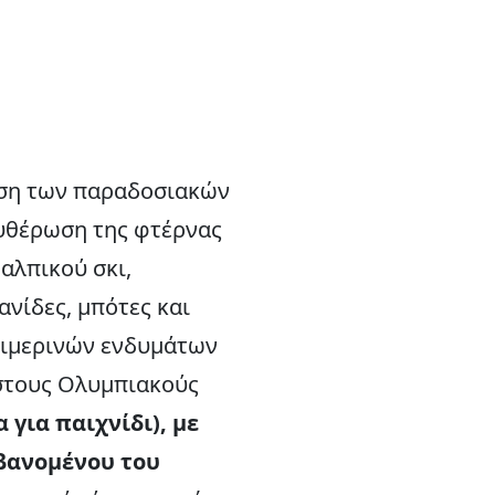
ταση των παραδοσιακών
ευθέρωση της φτέρνας
αλπικού σκι,
νίδες, μπότες και
χειμερινών ενδυμάτων
 στους Ολυμπιακούς
 για παιχνίδι), με
μβανομένου του