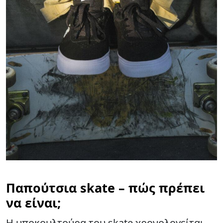
Παπούτσια skate – πώς πρέπει
να είναι;
Η υποκουλτούρα του skate χρονολογείται