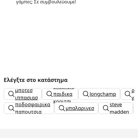
γάμπες; Σε συμβουλεύουμε!
Ελέγξτε στο κατάστημα
skechers
μποτεσ
ρο
παιδικα
longchamp
ιππασιασ
γυ
κοριτσι
ποδοσφαιρικα
steve
μπαλαρινεσ
παπουτσια
madden