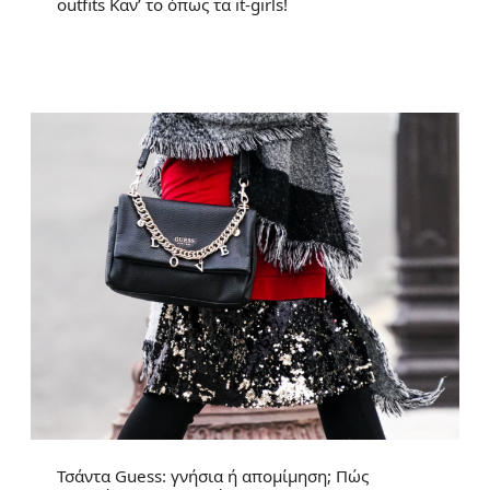
outfits Καν’ το όπως τα it-girls!
Τσάντα Guess: γνήσια ή απομίμηση; Πώς