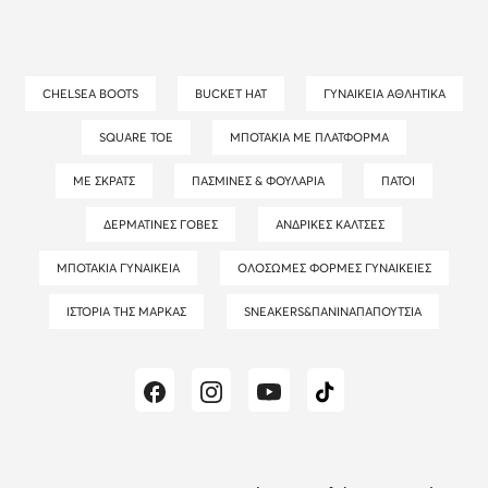
CHELSEA BOOTS
BUCKET HAT
ΓΥΝΑΙΚΕΊΑ ΑΘΛΗΤΙΚΆ
SQUARE TOE
ΜΠΟΤΆΚΙΑ ΜΕ ΠΛΑΤΦΌΡΜΑ
ΜΕ ΣΚΡΑΤΣ
ΠΑΣΜΊΝΕΣ & ΦΟΥΛΆΡΙΑ
ΠΆΤΟΙ
ΔΕΡΜΆΤΙΝΕΣ ΓΌΒΕΣ
ΑΝΔΡΙΚΈΣ ΚΆΛΤΣΕΣ
ΜΠΟΤΆΚΙΑ ΓΥΝΑΙΚΕΊΑ
ΟΛΌΣΩΜΕΣ ΦΌΡΜΕΣ ΓΥΝΑΙΚΕΊΕΣ
ΙΣΤΟΡΊΑ ΤΗΣ ΜΆΡΚΑΣ
SNEAKERS&ΠΆΝΙΝΑΠΑΠΟΎΤΣΙΑ