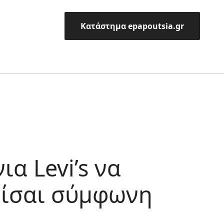
Κατάστημα epapoutsia.gr
α Levi’s να
 είσαι σύμφωνη