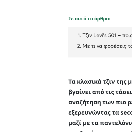
Σε αυτό το άρθρο:
Τζιν Levi’s 501 – ποι
Με τι να φορέσεις τα
Τα κλασικά τζιν της 
βγαίνει από τις τάσε
αναζήτηση των πιο ρ
εξερευνώντας τα seco
μαζί με τα παντελόνια