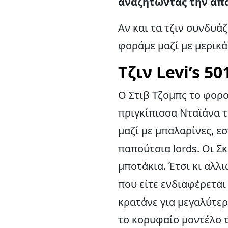
αναζητώντας την απά
Αν και τα τζιν συνδυά
φοράμε μαζί με μερικά
Τζιν Levi’s 5
Ο Στιβ Τζομπς το φορο
πριγκίπισσα Νταϊάνα τ
μαζί με μπαλαρίνες, ε
παπούτσια lords. Οι Σ
μποτάκια. Έτσι κι αλλ
που είτε ενδιαφέρεται
κρατάνε για μεγαλύτερ
το κορυφαίο μοντέλο τω