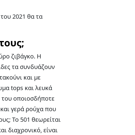
 του 2021 θα τα
 τους;
ύρο ζιβάγκο. Η
ίδες τα συνδυάζουν
τακούνι και με
ωμα tops και λευκά
πα του οποιοσδήποτε
 και γερά ρούχα που
ους; Το 501 θεωρείται
αι διαχρονικό, είναι