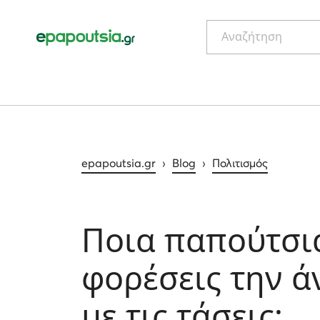
Αναζήτηση
epapoutsia.gr
›
Blog
›
Πολιτισμός
Ποια παπούτσια 
φορέσεις την ά
με τις τάσεις;