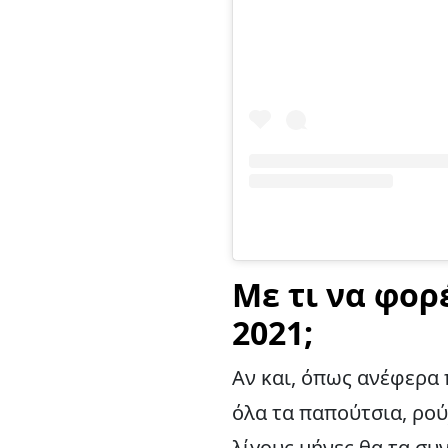
Με τι να φορ
2021;
Αν και, όπως ανέφερα 
όλα τα παπούτσια, ρούχ
λίγους μήνες θα τα συ