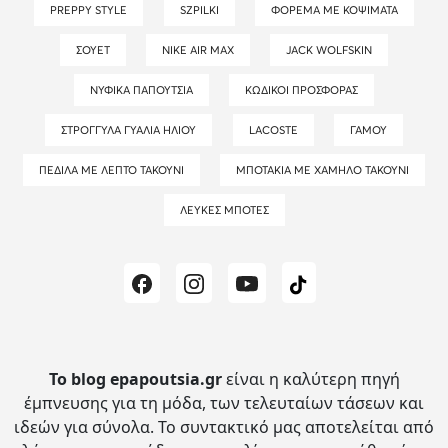
PREPPY STYLE
SZPILKI
ΦΌΡΕΜΑ ΜΕ ΚΟΨΊΜΑΤΑ
ΣΟΥΈΤ
NIKE AIR MAX
JACK WOLFSKIN
ΝΥΦΙΚΆ ΠΑΠΟΎΤΣΙΑ
ΚΩΔΙΚΟΊ ΠΡΟΣΦΟΡΆΣ
ΣΤΡΟΓΓΥΛΆ ΓΥΑΛΙΆ ΗΛΊΟΥ
LACOSTE
ΓΆΜΟΥ
ΠΈΔΙΛΑ ΜΕ ΛΕΠΤΌ ΤΑΚΟΎΝΙ
ΜΠΟΤΆΚΙΑ ΜΕ ΧΑΜΗΛΌ ΤΑΚΟΎΝΙ
ΛΕΥΚΈΣ ΜΠΌΤΕΣ
Το blog epapoutsia.gr
είναι η καλύτερη πηγή
έμπνευσης για τη μόδα, των τελευταίων τάσεων και
ιδεών για σύνολα.
Το συντακτικό μας αποτελείται από