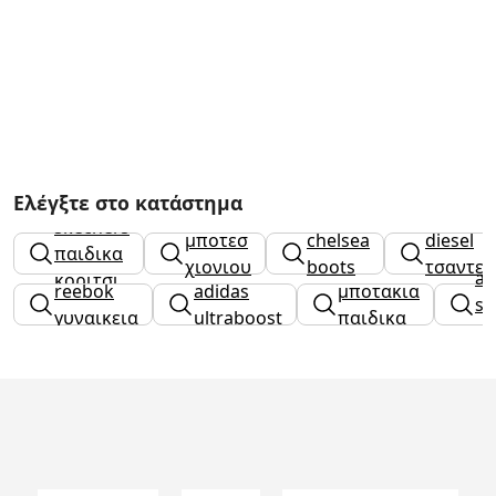
Ελέγξτε στο κατάστημα
skechers
μποτεσ
chelsea
diesel
παιδικα
χιονιου
boots
τσαντεσ
ad
κοριτσι
reebok
adidas
μποτακια
sn
γυναικεια
ultraboost
παιδικα
γυ