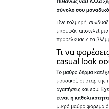
Πιθανώς ναι! Αλλά ξ
σύνολο σου μοναδικό
Γίνε τολμηρή, συνδυάζ
μπουφάν αποτελεί μια 
προσελκύσεις τα βλέμ
Τι να φορέσει
casual look σο
Το μαύρο δέρμα κατέχ
μουσικοί, οι σταρ της 
αγαπήσεις και εσύ! Έχ
είναι η καθολικότητ
μικρό μαύρο φόρεμα όσ