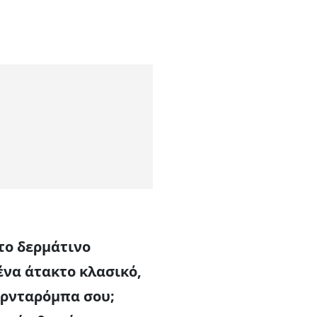
το δερμάτινο
ένα άτακτο κλασικό,
αρνταρόμπα σου;