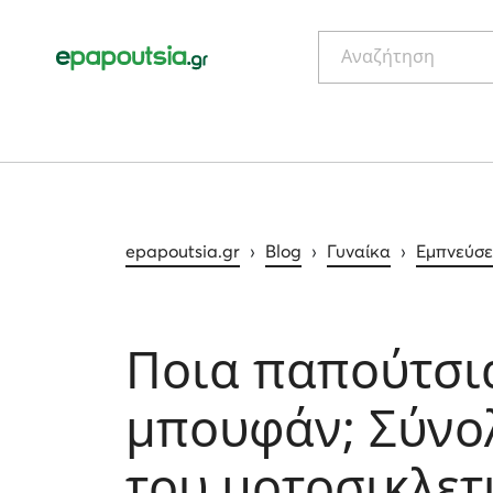
Αναζήτηση
epapoutsia.gr
›
Blog
›
Γυναίκα
›
Εμπνεύσει
Ποια παπούτσια
μπουφάν; Σύνο
του μοτοσικλετ