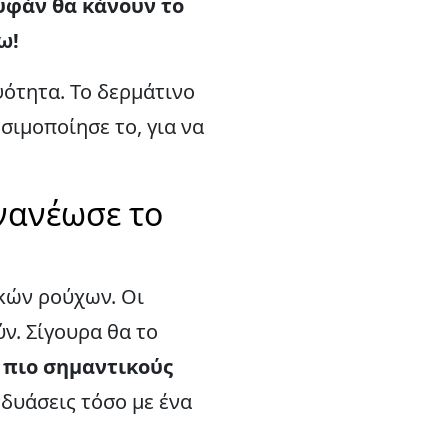
υφάν θα κάνουν το
ω!
ψότητα. Το δερμάτινο
σιμοποίησε το, για να
Ανανέωσε το
κών ρούχων. Οι
ύν. Σίγουρα θα το
 πιο σημαντικούς
νδυάσεις τόσο με ένα