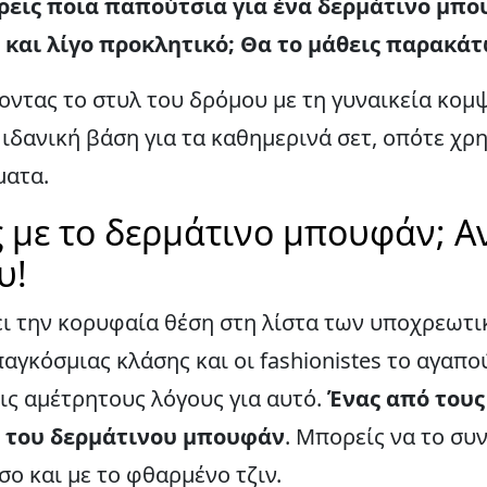
έρεις ποια παπούτσια για ένα δερμάτινο μπο
 και λίγο προκλητικό; Θα το μάθεις παρακάτ
οντας το στυλ του δρόμου με τη γυναικεία κομ
ιδανική βάση για τα καθημερινά σετ, οπότε χρη
ματα.
ς με το δερμάτινο μπουφάν; 
υ!
ει την κορυφαία θέση στη λίστα των υποχρεωτι
παγκόσμιας κλάσης και οι fashionistes το αγαπο
εις αμέτρητους λόγους για αυτό.
Ένας από τους
α του δερμάτινου μπουφάν
. Μπορείς να το συ
ο και με το φθαρμένο τζιν.