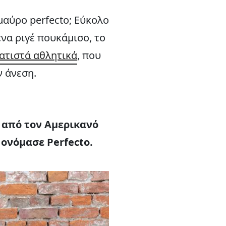
μαύρο perfecto; Εύκολο
ένα ριγέ πουκάμισο, το
ατιστά αθλητικά
, που
ν άνεση.
ε από τον Αμερικανό
 ονόμασε Perfecto.