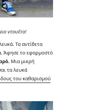
ειο ντουέτο!
λευκά. Τα αντίθετα
α. Άφησε το εφαρμοστό
καρό.
Μια μικρή
σαι τα λευκά
όδους του καθαρισμού