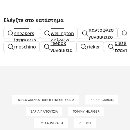
Ελέγξτε στο κατάστημα
adidas
daniel
παντοφλεσ
sneakers
wellington
γυναικειεσ
love
γυναικεια
ρολογια
reebok
diesel
moschino
rieker
γυναικεια
τσαντ
τσαντεσ
ΠΟΔΟΣΦΑΙΡΙΚΆ ΠΑΠΟΎΤΣΙΑ ΜΕ ΣΧΆΡΑ
PIERRE CARDIN
ΒΑΡΙΆ ΠΑΠΟΎΤΣΙΑ
TOMMY HILFIGER
EMU AUSTRALIA
REEBOK