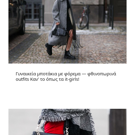
Γυναικεία μποτάκια με φόρεμα — φθινοπωρινά
outfits Καν’ το όπως τα it-girls!