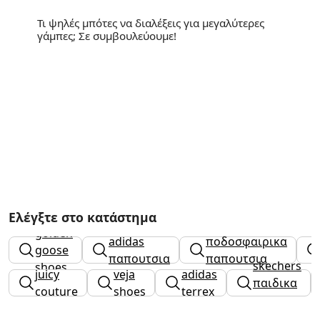
Τι ψηλές μπότες να διαλέξεις για μεγαλύτερες
γάμπες; Σε συμβουλεύουμε!
Ελέγξτε στο κατάστημα
golden
adidas
ποδοσφαιρικα
goose
παπουτσια
παπουτσια
skechers
shoes
juicy
veja
adidas
παιδικα
couture
shoes
terrex
κοριτσι