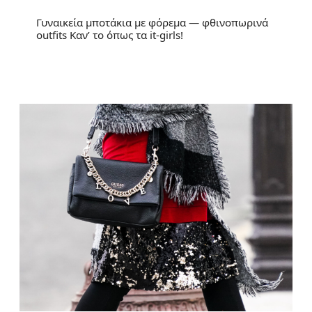
Γυναικεία μποτάκια με φόρεμα — φθινοπωρινά
outfits Καν’ το όπως τα it-girls!