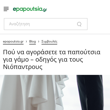
Αναζήτηση
›
›
epapoutsia.gr
Blog
Συμβουλές
Πού να αγοράσετε τα παπούτσια
για γάμο – οδηγός για τους
Νιόπαντρους