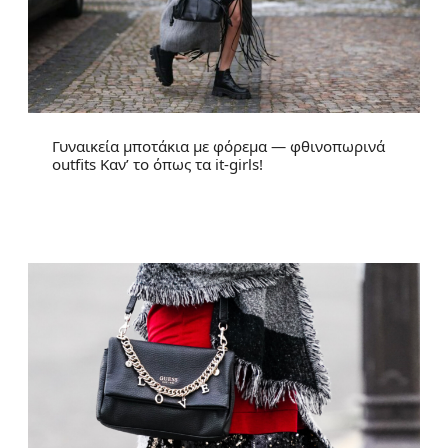
Γυναικεία μποτάκια με φόρεμα — φθινοπωρινά
outfits Καν’ το όπως τα it-girls!