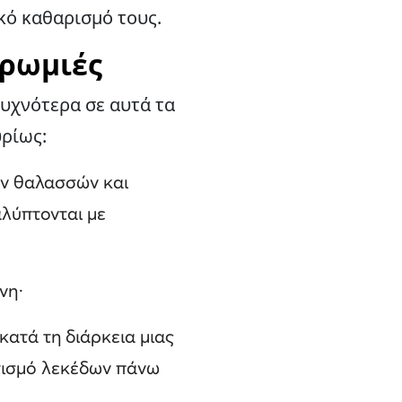
ικό καθαρισμό τους.
βρωμιές
υχνότερα σε αυτά τα
υρίως:
ών θαλασσών και
αλύπτονται με
νη·
κατά τη διάρκεια μιας
ατισμό λεκέδων πάνω