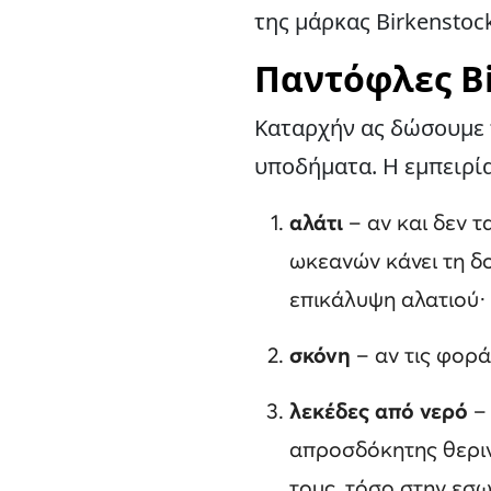
της μάρκας Birkenstock
Παντόφλες Bi
Καταρχήν ας δώσουμε 
υποδήματα. Η εμπειρία 
αλάτι
– αν και δεν 
ωκεανών κάνει τη δο
επικάλυψη αλατιού·
σκόνη
– αν τις φορ
λεκέδες από νερό
–
απροσδόκητης θεριν
τους, τόσο στην εσω