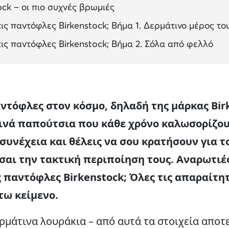
ck – οι πιο συχνές βρωμιές
ις παντόφλες Birkenstock; Βήμα 1. Δερμάτινο μέρος τ
ις παντόφλες Birkenstock; Βήμα 2. Σόλα από φελλό
ντόφλες στον κόσμο, δηλαδή της μάρκας Birk
ινά παπούτσια που κάθε χρόνο καλωσορίζου
συνέχεια και θέλεις να σου κρατήσουν για 
άσαι την τακτική περιποίηση τους. Αναρωτιέ
ς παντόφλες Birkenstock; Όλες τις απαραίτη
τω κείμενο.
ρμάτινα λουράκια – από αυτά τα στοιχεία αποτ