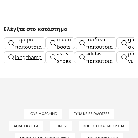
Ελέγξτε στο κατάστημα
adidas
ταμαρισ
moon
παιδικα
gue
παπουτσια
boots
παπουτσια
σκο
asics
adidas
ρολ
κοριτσι
longchamp
shoes
παπουτσια
γυν
LOVE MOSCHINO
ΓΥΝΑΙΚΕΊΕΣ ΓΑΛΌΤΣΕΣ
ΑΘΛΗΤΙΚΆ FILA
FITNESS
ΚΟΡΙΤΣΊΣΤΙΚΑ ΠΑΠΟΎΤΣΙΑ