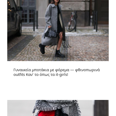
Γυναικεία μποτάκια με φόρεμα — φθινοπωρινά
outfits Καν’ το όπως τα it-girls!