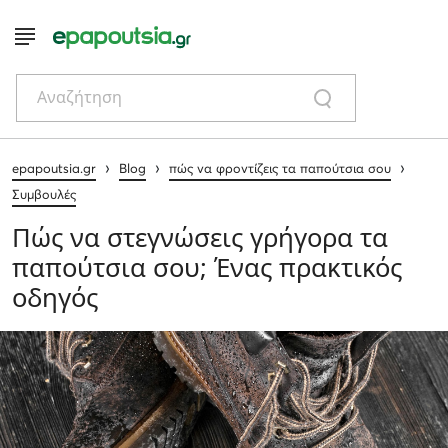
Αναζήτηση
›
›
›
epapoutsia.gr
Blog
πώς να φροντίζεις τα παπούτσια σου
Συμβουλές
Πώς να στεγνώσεις γρήγορα τα
παπούτσια σου; Ένας πρακτικός
οδηγός