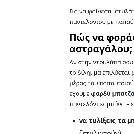
Για να φαίνεσαι στυλά
παντελονιού με παπού
Πώς να φοράς
αστραγάλου;
Αν στην ντουλάπα σου 
το δίλημμα επιλύεται 
μέρος του παπουτσιού,
έχουμε
φαρδύ μπατζά
παντελόνι καμπάνα – εί
να τυλίξεις τα 
ξετυλιχτούν),