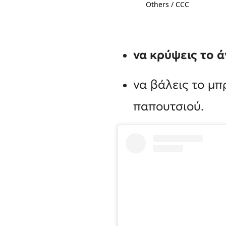
ator
Categories / Accessories /
Others / CCC
Watches
να κρύψεις το 
να βάλεις το μπ
παπουτσιού.