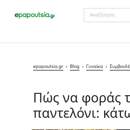
Αναζήτηση
epapoutsia.gr
›
Blog
›
Γυναίκα
›
Συμβουλέ
Πώς να φοράς 
παντελόνι: κάτ