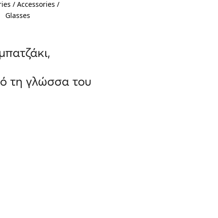
ies / Accessories /
Glasses
μπατζάκι,
πό τη γλώσσα του