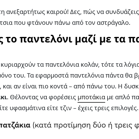
τη ανεξαρτήτως καιρού! Δες, πώς να συνδυάζει
τσια που φτάνουν πάνω από τον αστράγαλο.
 το παντελόνι μαζί με τα 
κυριαρχούν τα παντελόνια κολάν, τότε τα λόγια 
μόνο του. Τα εφαρμοστά παντελόνια πάντα θα 
 και αν είναι πιο κοντά – από πάνω του. Η δυσ
κι
. Θέλοντας να φορέσεις
μποτάκια
με απλό πα
τε υφασμάτινα είτε τζιν – έχεις τρεις επιλογές
μπατζάκια
(κατά προτίμηση δύο ή τρεις φ