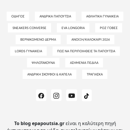
ΟΔΗΓΌΣ
ΑΝΔΡΙΚΆ ΠΑΠΟΎΤΣΙΑ
ΑΘΛΗΤΙΚΆ ΓΥΝΑΙΚΕΊΑ
SNEAKERS CONVERSE
EVA LONGORIA
ΡΟΖ ΓΌΒΕΣ
ΒΕΡΝΙΚΩΜΈΝΟ ΔΈΡΜΑ
ΆΝΟΙΞΗ/ΚΑΛΟΚΑΊΡΙ 2024
LORDS ΓΥΝΑΙΚΕΊΑ
ΠΏΣ ΝΑ ΠΕΡΙΠΟΙΗΘΕΊΣ ΤΑ ΠΑΠΟΎΤΣΙΑ
ΨΗΛΟΤΆΚΟΥΝΑ
ΑΣΗΜΈΝΙΑ ΠΈΔΙΛΑ
ΑΝΔΡΙΚΉ ΣΚΟΎΦΟΙ & ΚΑΠΈΛΑ
ΤΡΑΓΙΆΣΚΑ
Το blog epapoutsia.gr
είναι η καλύτερη πηγή