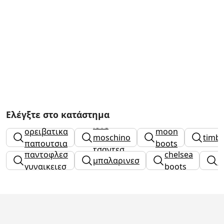
Ελέγξτε στο κατάστημα
love
ορειβατικα
moon
moschino
timbe
παπουτσια
boots
τσαντεσ
παντοφλεσ
chelsea
μπαλαρινεσ
j
γυναικειεσ
boots