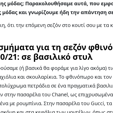
 της μόδας; Παρακολουθήσαμε αυτά, που εμφ
ις μόδας και γνωρίζουμε ήδη την απάντηση σ
ιη, ότι την επόμενη σεζόν στο κουτί σου με τα
σμήματα για τη σεζόν φθιν
0/21: σε βασιλικό στυλ
ούσαμε (ή βασικά θα φοράμε για λίγο ακόμα) τ
αχιόλια και σκουλαρίκια. Το φθινόπωρο και τον
πολύχρωμα πετράδια σε ένα πραγματικά βασιλικ
 στην πασαρέλα του Chanel, ως επιχρυσωμένα 
να με ρουμπίνια. Στην πασαρέλα του Gucci, τ
 ακόμη και στα κεφάλια των μοντέλων, όπως στ