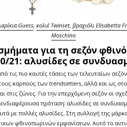
αρίκια Guess
,
κολιέ Twinset
,
βραχιόλι Elisabetta F
Moschino
σμήματα για τη σεζόν φθιν
0/21
: αλυσίδες σε συνδυασ
από τις πιο καυτές τάσεις των τελευταίων σεζόν
τους καρπούς των trendsetters, αλλά και ως στ
ι στις ζώνες. Για την επερχόμενη σεζόν οι σχ
 ενδιαφέρουσα πρόταση: αλυσίδες σε συνδυασμό
αυτά με πολλές αλυσίδες. Στη συλλογή της μάρ
ικων φθινοπωρινών εμφανίσεων. Αυτό το αντι