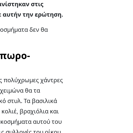
ανίστηκαν στις
ε αυτήν την ερώτηση.
 κοσμήματα δεν θα
όπωρο-
ις πολύχρωμες χάντρες
 χειμώνα θα τα
ό στυλ. Τα βασιλικά
κολιέ, βραχιόλια και
α κοσμήματα αυτού του
ις συλλογές του οίκου