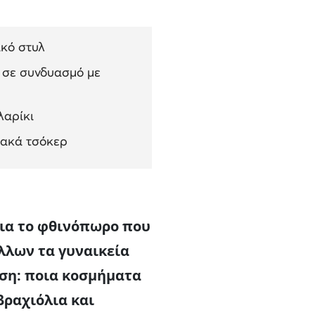
ικό στυλ
 σε συνδυασμό με
λαρίκι
ιακά τσόκερ
για το φθινόπωρο που
άλλων τα γυναικεία
ηση: ποια κοσμήματα
βραχιόλια και