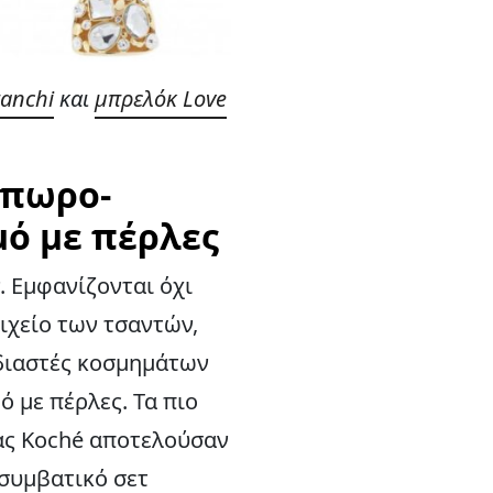
ranchi
και
μπρελόκ Love
όπωρο-
μό με πέρλες
. Εμφανίζονται όχι
οιχείο των τσαντών,
εδιαστές κοσμημάτων
 με πέρλες. Τα πιο
κας Koché αποτελούσαν
συμβατικό σετ