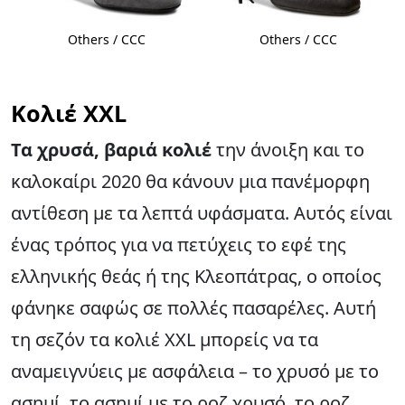
Others / CCC
Others / CCC
Κολιέ XXL
Τα χρυσά, βαριά κολιέ
την άνοιξη και το
καλοκαίρι 2020 θα κάνουν μια πανέμορφη
αντίθεση με τα λεπτά υφάσματα. Αυτός είναι
ένας τρόπος για να πετύχεις το εφέ της
ελληνικής θεάς ή της Κλεοπάτρας, ο οποίος
φάνηκε σαφώς σε πολλές πασαρέλες. Αυτή
τη σεζόν τα κολιέ XXL μπορείς να τα
αναμειγνύεις με ασφάλεια – το χρυσό με το
ασημί, το ασημί με το ροζ χρυσό, το ροζ