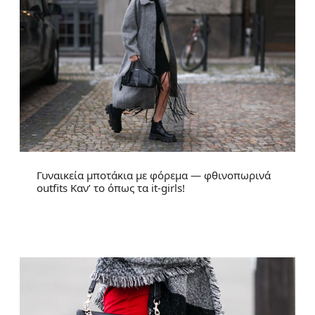
Γυναικεία μποτάκια με φόρεμα — φθινοπωρινά
outfits Καν’ το όπως τα it-girls!