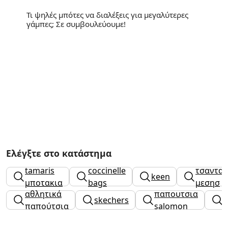
Τι ψηλές μπότες να διαλέξεις για μεγαλύτερες
γάμπες; Σε συμβουλεύουμε!
Ελέγξτε στο κατάστημα
tamaris
coccinelle
τσαντακ
keen
μποτακια
bags
μεσησ
αθλητικά
παπουτσια
skechers
παπούτσια
salomon