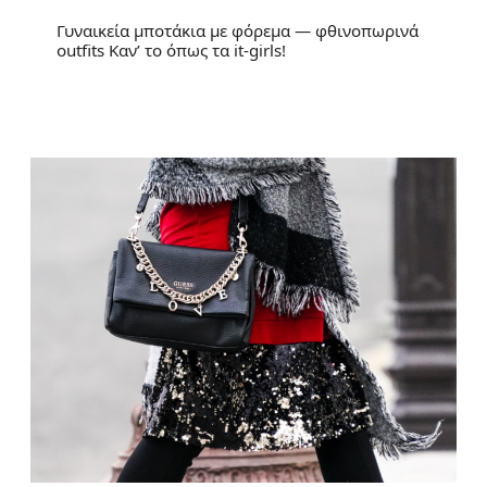
Γυναικεία μποτάκια με φόρεμα — φθινοπωρινά
outfits Καν’ το όπως τα it-girls!