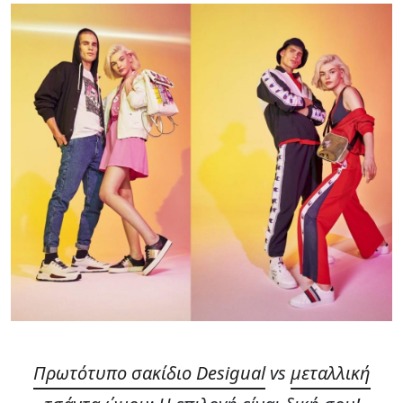
Πρωτότυπο σακίδιο Desigual
vs
μεταλλική