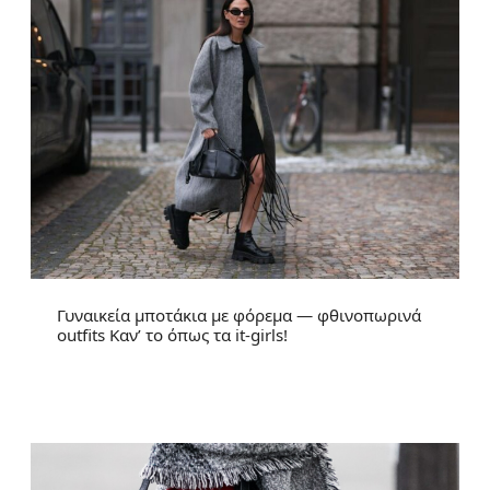
Γυναικεία μποτάκια με φόρεμα — φθινοπωρινά
outfits Καν’ το όπως τα it-girls!