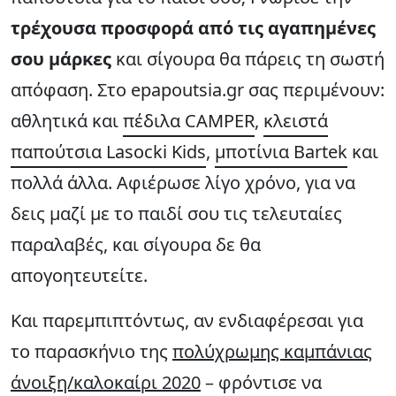
τρέχουσα προσφορά από τις αγαπημένες
σου μάρκες
και σίγουρα θα πάρεις τη σωστή
απόφαση. Στο epapoutsia.gr σας περιμένουν:
αθλητικά και
πέδιλα CAMPER
,
κλειστά
παπούτσια Lasocki Kids
,
μποτίνια Bartek
και
πολλά άλλα. Αφιέρωσε λίγο χρόνο, για να
δεις μαζί με το παιδί σου τις τελευταίες
παραλαβές, και σίγουρα δε θα
απογοητευτείτε.
Και παρεμπιπτόντως, αν ενδιαφέρεσαι για
το παρασκήνιο της
πολύχρωμης καμπάνιας
άνοιξη/καλοκαίρι 2020
– φρόντισε να