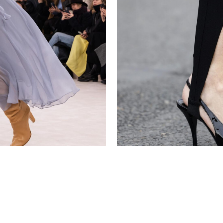
ια τη
Πώς να αγοράσει
ς
ψηλοτάκουνα; Ο