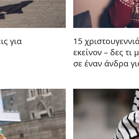
ις για
15 χριστουγεννι
εκείνον – δες τι 
σε έναν άνδρα γι