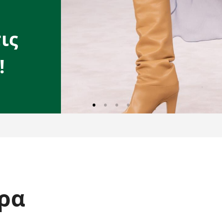
ις
!
ρα