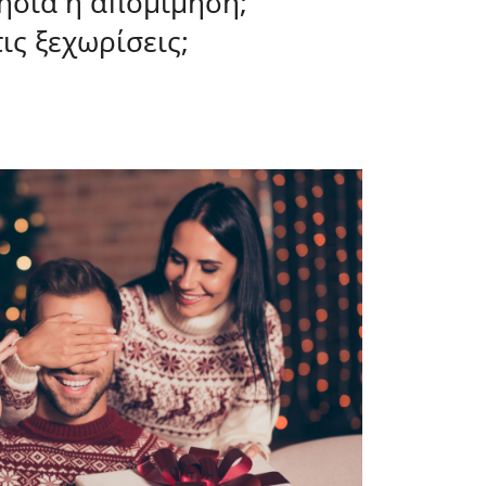
νήσια ή απομίμηση;
ις ξεχωρίσεις;