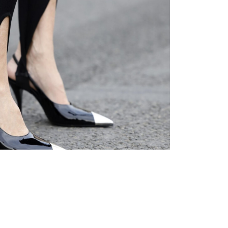
ς άνετα
δηγός αγορών