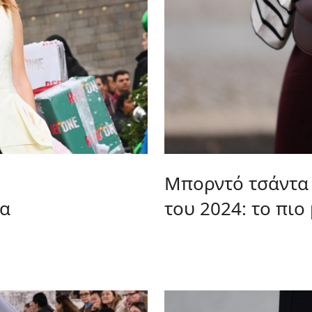
Μπορντό τσάντα 
ια
του 2024: το πι