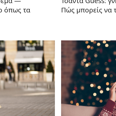
ρεμα —
Τσάντα Guess: γ
το όπως τα
Πώς μπορείς να τ