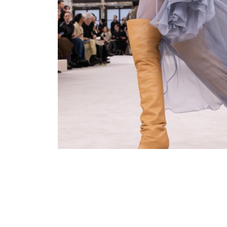
Μοντέρνες ψηλές μπότες γ
σεζόν φθινόπωρο-χειμώνα