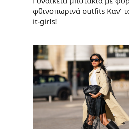
Γυναικεία μποτάκια με φό
φθινοπωρινά outfits Καν’ 
it-girls!