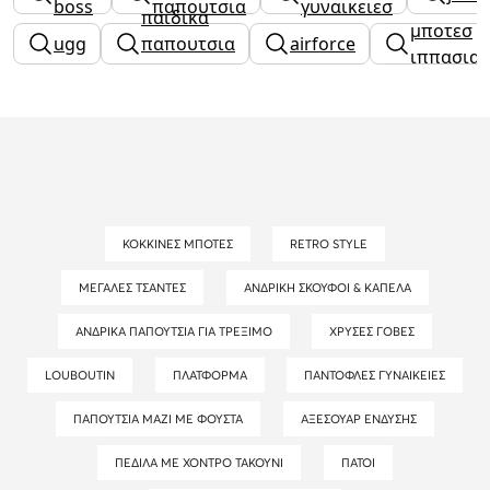
boss
παπουτσια
γυναικειεσ
παιδικα
μποτεσ
ugg
παπουτσια
airforce
ιππασια
αγορι
ΚΌΚΚΙΝΕΣ ΜΠΌΤΕΣ
RETRO STYLE
ΜΕΓΆΛΕΣ ΤΣΆΝΤΕΣ
ΑΝΔΡΙΚΉ ΣΚΟΎΦΟΙ & ΚΑΠΈΛΑ
ΑΝΔΡΙΚΆ ΠΑΠΟΎΤΣΙΑ ΓΙΑ ΤΡΈΞΙΜΟ
ΧΡΥΣΈΣ ΓΌΒΕΣ
LOUBOUTIN
ΠΛΑΤΦΌΡΜΑ
ΠΑΝΤΌΦΛΕΣ ΓΥΝΑΙΚΕΊΕΣ
ΠΑΠΟΎΤΣΙΑ ΜΑΖΊ ΜΕ ΦΟΎΣΤΑ
ΑΞΕΣΟΥΆΡ ΈΝΔΥΣΗΣ
ΠΈΔΙΛΑ ΜΕ ΧΟΝΤΡΌ ΤΑΚΟΎΝΙ
ΠΆΤΟΙ