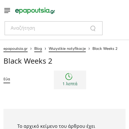
Αναζήτηση
›
›
›
epapoutsia.gr
Blog
Wszystkie notyfikacje
Black Weeks 2
Black Weeks 2
Εύα
1 λεπτά
Το αρχικό κείμενο του άρθρου έχει