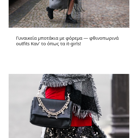
Γυναικεία μποτάκια με φόρεμα — φθινοπωρινά
outfits Καν’ το όπως τα it-girls!