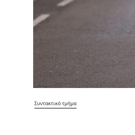
Συντακτικό τμήμα