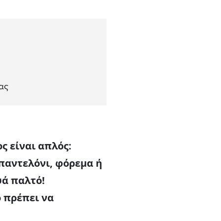
ας
ς είναι απλός:
 παντελόνι, φόρεμα ή
ψά παλτό!
ο πρέπει να