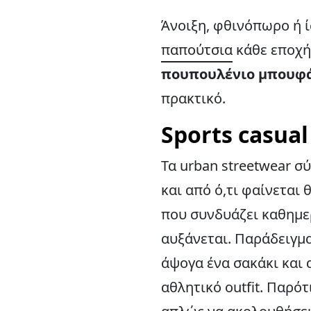
Άνοιξη, φθινόπωρο ή 
παπούτσια
κάθε εποχή,
πουπουλένιο μπουφά
πρακτικό.
Sports casua
Τα urban streetwear σ
και από ό,τι φαίνεται
που συνδυάζει καθημε
αυξάνεται. Παράδειγμ
άψογα ένα σακάκι και 
αθλητικό outfit. Παρότ