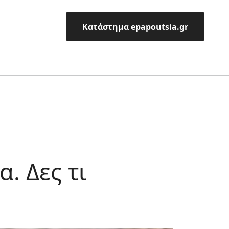
Κατάστημα epapoutsia.gr
. Δες τι