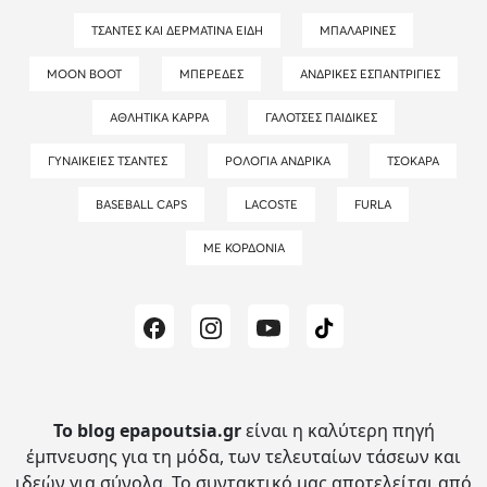
ΤΣΆΝΤΕΣ ΚΑΙ ΔΕΡΜΆΤΙΝΑ ΕΊΔΗ
ΜΠΑΛΑΡΊΝΕΣ
MOON BOOT
ΜΠΕΡΈΔΕΣ
ΑΝΔΡΙΚΈΣ ΕΣΠΑΝΤΡΊΓΙΕΣ
ΑΘΛΗΤΙΚΆ KAPPA
ΓΑΛΌΤΣΕΣ ΠΑΙΔΙΚΈΣ
ΓΥΝΑΙΚΕΊΕΣ ΤΣΆΝΤΕΣ
ΡΟΛΌΓΙΑ ΑΝΔΡΙΚΆ
ΤΣΌΚΑΡΑ
BASEBALL CAPS
LACOSTE
FURLA
ΜΕ ΚΟΡΔΌΝΙΑ
Το blog epapoutsia.gr
είναι η καλύτερη πηγή
έμπνευσης για τη μόδα, των τελευταίων τάσεων και
ιδεών για σύνολα.
Το συντακτικό μας αποτελείται από