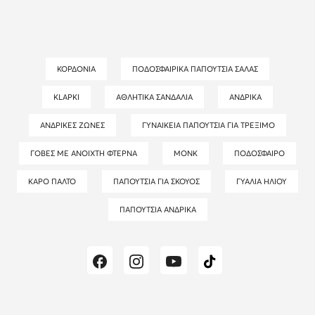
ΚΟΡΔΌΝΙΑ
ΠΟΔΟΣΦΑΙΡΙΚΆ ΠΑΠΟΎΤΣΙΑ ΣΆΛΑΣ
KLAPKI
ΑΘΛΗΤΙΚΆ ΣΑΝΔΆΛΙΑ
ΑΝΔΡΙΚΆ
ΑΝΔΡΙΚΈΣ ΖΏΝΕΣ
ΓΥΝΑΙΚΕΊΑ ΠΑΠΟΎΤΣΙΑ ΓΙΑ ΤΡΈΞΙΜΟ
ΓΌΒΕΣ ΜΕ ΑΝΟΙΧΤΉ ΦΤΈΡΝΑ
MONK
ΠΟΔΌΣΦΑΙΡΟ
ΚΑΡΌ ΠΑΛΤΌ
ΠΑΠΟΎΤΣΙΑ ΓΙΑ ΣΚΟΥΌΣ
ΓΥΑΛΙΆ ΗΛΊΟΥ
ΠΑΠΟΎΤΣΙΑ ΑΝΔΡΙΚΆ