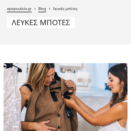
›
›
epapoutsia.gr
Blog
λευκές μπότες
ΛΕΥΚΈΣ ΜΠΌΤΕΣ