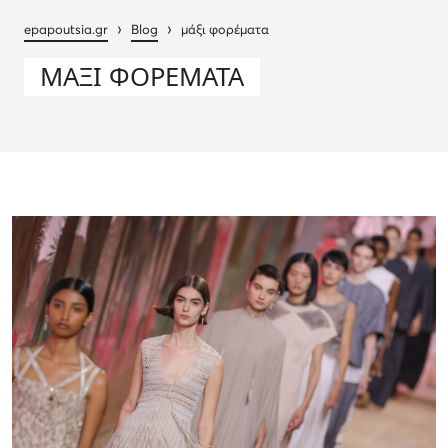
›
›
epapoutsia.gr
Blog
μάξι φορέματα
ΜΆΞΙ ΦΟΡΈΜΑΤΑ