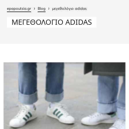
›
›
epapoutsia.gr
Blog
μεγεθολόγιο adidas
ΜΕΓΕΘΟΛΌΓΙΟ ADIDAS