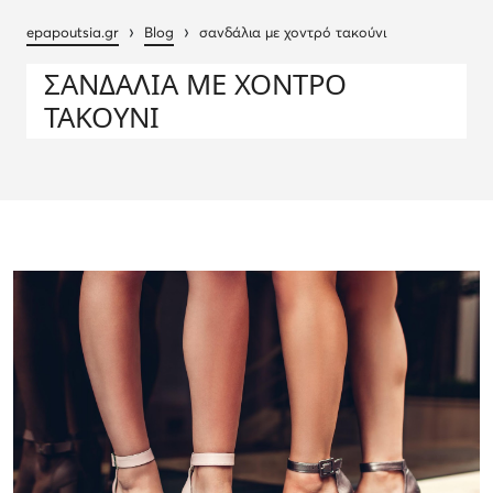
›
›
epapoutsia.gr
Blog
σανδάλια με χοντρό τακούνι
ΣΑΝΔΆΛΙΑ ΜΕ ΧΟΝΤΡΌ
ΤΑΚΟΎΝΙ