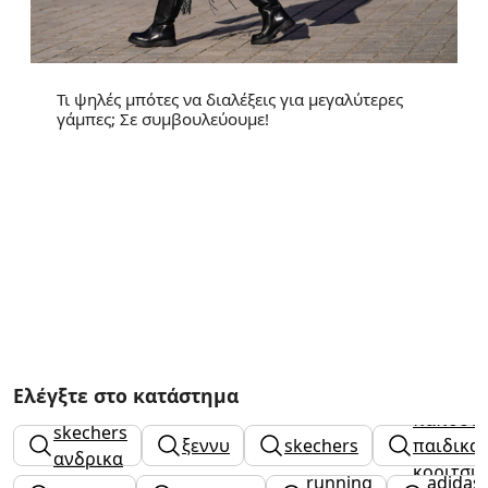
Τι ψηλές μπότες να διαλέξεις για μεγαλύτερες
γάμπες; Σε συμβουλεύουμε!
Ελέγξτε στο κατάστημα
παπουτσ
skechers
ξεννυ
skechers
παιδικα
ανδρικα
κοριτσι
running
adidas