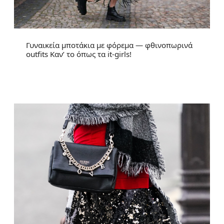
Γυναικεία μποτάκια με φόρεμα — φθινοπωρινά
outfits Καν’ το όπως τα it-girls!