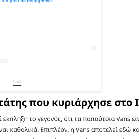
 ten post na Instagramie.
Post
τάτης που κυριάρχησε στο 
ί έκπληξη το γεγονός, ότι τα παπούτσια Vans εί
ναι καθολικά. Επιπλέον, η Vans αποτελεί εδώ κα