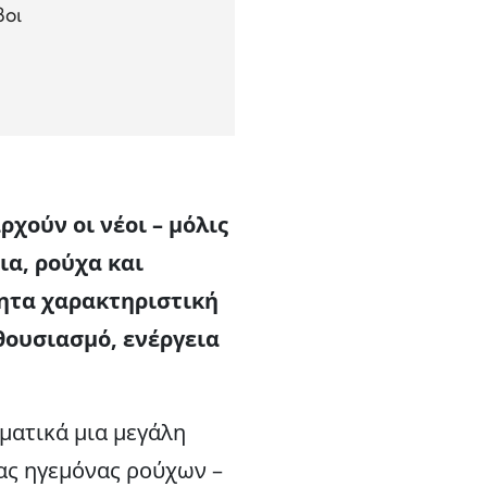
βοι
χούν οι νέοι – μόλις
ια, ρούχα και
τητα χαρακτηριστική
νθουσιασμό, ενέργεια
γματικά μια μεγάλη
νας ηγεμόνας ρούχων –