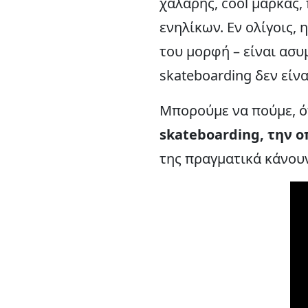
χαλαρής, cool μάρκας,
ενηλίκων. Εν ολίγοις, 
του μορφή – είναι ασ
skateboarding δεν είν
Μπορούμε να πούμε, ό
skateboarding, την ο
της πραγματικά κάνουν