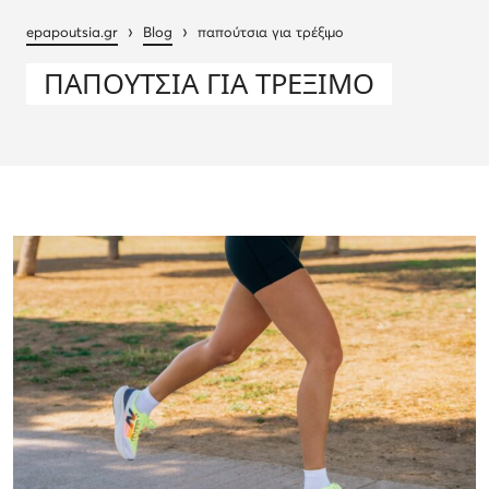
›
›
epapoutsia.gr
Blog
παπούτσια για τρέξιμο
ΠΑΠΟΎΤΣΙΑ ΓΙΑ ΤΡΈΞΙΜΟ