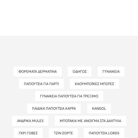
ΦΟΡΈΜΑΤΑ ΔΕΡΜΆΤΙΝΑ
ΟΔΗΓΌΣ
ΓΥΝΑΙΚΕΊΑ
ΠΑΠΟΎΤΣΙΑ ΓΙΑ ΠΆΡΤΙ
ΚΑΟΥΜΠΌΙΚΕΣ ΜΠΌΤΕΣ
ΓΥΝΑΙΚΕΊΑ ΠΑΠΟΎΤΣΙΑ ΓΙΑ ΤΡΈΞΙΜΟ
ΠΑΙΔΙΚΆ ΠΑΠΟΎΤΣΙΑ KAPPA
KANGOL
ΑΝΔΡΙΚΆ MULES
ΜΠΟΤΆΚΙΑ ΜΕ ΆΝΟΙΓΜΑ ΣΤΑ ΔΆΧΤΥΛΑ
ΓΚΡΙ ΓΌΒΕΣ
ΤΖΙΝ ΣΟΡΤΣ
ΠΑΠΟΎΤΣΙΑ LORDS